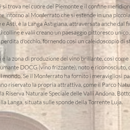
i si trova nel cuore del Piemonte e il confine meridiona
nare intorno al Monferrato che si estende in una piccol
 e Asti, è la Langa Astigiana, attraversata anche dal 
i colline e valli creano un paesaggio pittoresco unico, 
 perdita d'occhio, fornendo così un caleidoscopio di s
i è la zona di produzione del vino brillante, così come
 Spumante DOCG (vino frizzante), noto e riconosciuto, 
il mondo. Se il Monferrato ha fornito i meravigliosi pae
no riservato la propria attrattiva, come il Parco Natu
la Riserva Naturale Speciale delle Valli Andona, Bott
lla Langa, situata sulle sponde della Torrente Luja.