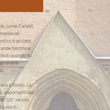
le, come Canelli,
 medievali
ntico tracciato
grande fascino e
ll'Asti quando fu
gli eventi
li.
orare a fondo. La
iù importanti del
del 18° secolo.
lia nord-