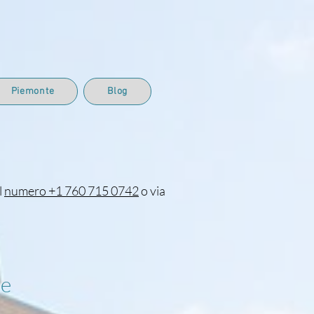
Piemonte
Blog
l
numero +1 760 715 0742
o via
te