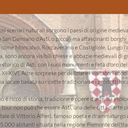
osi scenari naturali sorgono i paesi di origine medieva
 San Damiano d'Asti, o piccoli ma affascinanti borghi
e come Moncalvo, Roccaverano e Costigliole. Lungo l'a
a, sono ancora visibili chiese e abbazie medievali di 
 storico di Asti, con i suoi monumenti e l'età d'oro de
XI-XIV). Altre sorprese per deliziare i visitatori sono 
ina locale basata su ricette tradizionali e i prodotti loca
ano è ricco di storia, tradizione e opere d'arte, da espl
 tour non può che essere Asti, una delle città d'arte p
tale di Vittorio Alfieri, famoso poeta e drammaturgo 
 75.000 abitanti situata nella regione Piemonte dell'Ita