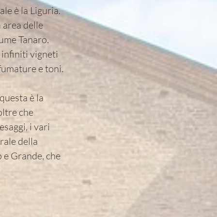
le è la Liguria.
a area delle
fiume Tanaro.
infiniti vigneti
fumature e toni.
 questa è la
oltre che
saggi, i vari
rale della
o e Grande, che