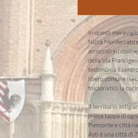
In questi meravigli
Nizza Monferrato e
arroccati su collin
della Via Francigen
testimonia il centro
libero comune (sec. 
folcloristici, la cuc
Il territorio astigi
prima tappa di ogni
Piemonte e città na
Asti è una città di